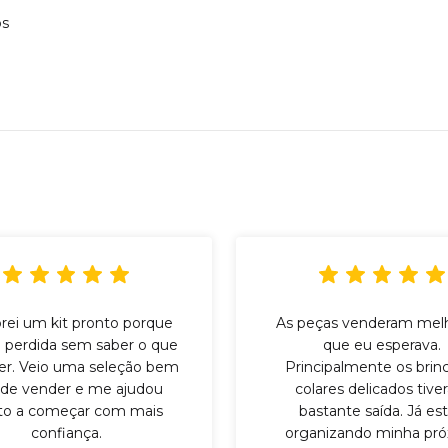
os
ei um kit pronto porque
As peças venderam mel
 perdida sem saber o que
que eu esperava.
er. Veio uma seleção bem
Principalmente os brin
l de vender e me ajudou
colares delicados tiv
to a começar com mais
bastante saída. Já es
confiança.
organizando minha pr