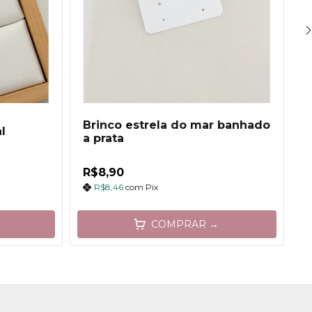
Brinco estrela do mar banhado
l
T
a prata
R$8,90
R
R$8,46
com
Pix
COMPRAR →