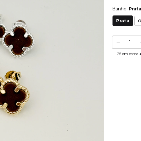
Banho:
Prat
Prata
O
25
em estoqu