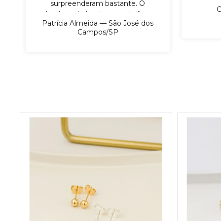
surpreenderam bastante. O
C
banho veio bonito, com brilho,
Patrícia Almeida — São José dos
as peças chegaram bem
Campos/SP
embaladas e a seleção tinha
modelos que realmente são
fáceis de vender. Gostei
principalmente porque não
parece aquele produto frágil,
sabe? Dá para mostrar para a
cliente com mais confiança. Já
vendi boa parte do meu pedido
e pretendo fazer reposição em
breve.