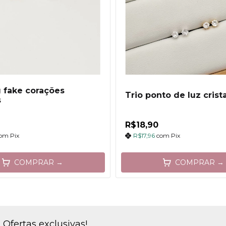
g fake corações
Trio ponto de luz crista
s
R$18,90
om
Pix
R$17,96
com
Pix
COMPRAR →
COMPRAR →
Ofertas exclusivas!