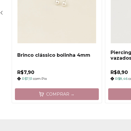
Piercin
Brinco clássico bolinha 4mm
vazado
R$7,90
R$8,90
R$7,51
com
Pix
R$8,46
c
COMPRAR →