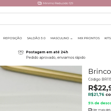
Minimo Reduzido 129
REPOSIÇÃO
SALDÃO 3.0
MASCULINO →
MIX PRONTOS
KIT
Postagem em até 24h
Pedido aprovado, enviamos rápido
Brinc
Código
BR11
R$22,
R$21,76
c
5% de desc
Ver mais det