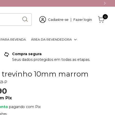
0
Cadastre-se
|
Fazer login
S PARA REVENDA
ÁREA DA REVENDEDORA
Compra segura
Seus dados protegidos em todas as etapas.
o trevinho 10mm marrom
59-P
90
om
Pix
onto
pagando com Pix
alhes