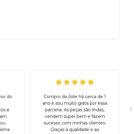
hor do
Compro da Jolie há cerca de 1
ano e sou muito grata por essa
cos e
parceria. As peças são lindas,
eram
vendem super bem e fazem
tou
sucesso com minhas clientes.
óxima
Graças à qualidade e ao