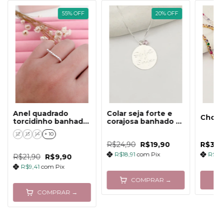
55
%
OFF
20
%
OFF
Anel quadrado
Colar seja forte e
Choke
torcidinho banhado
corajosa banhado a
a prata
prata
12
13
14
+ 10
R$24,90
R$19,90
R$34
R$18,91
com
Pix
R$3
R$21,90
R$9,90
R$9,41
com
Pix
COMPRAR →
COMPRAR →