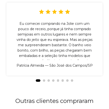
Eu comecei comprando na Jolie com um
pouco de receio, porque já tinha comprado
semijoias em outros lugares e nem sempre
vinha do jeito que eu esperava. Mas as peças
me surpreenderam bastante. O banho veio
bonito, com brilho, as peças chegaram bem
embaladas e a seleção tinha modelos que
realmente são fáceis de vender. Gostei
Patrícia Almeida — São José dos Campos/SP
principalmente porque não parece aquele
produto frágil, sabe? Dá para mostrar para a
cliente com mais confiança. Já vendi boa parte
do meu pedido e pretendo fazer reposição em
breve.
Outras clientes compraram