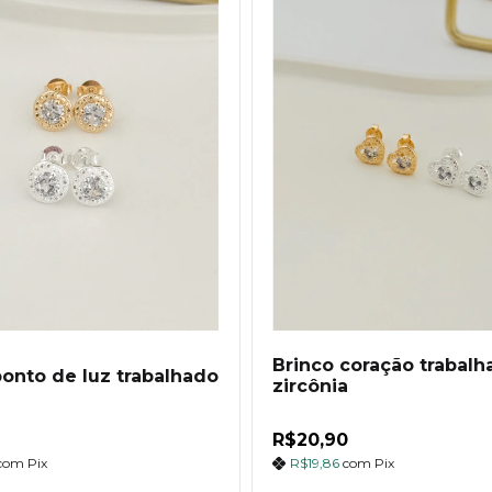
Brinco coração trabalh
ponto de luz trabalhado
zircônia
R$20,90
com
Pix
R$19,86
com
Pix