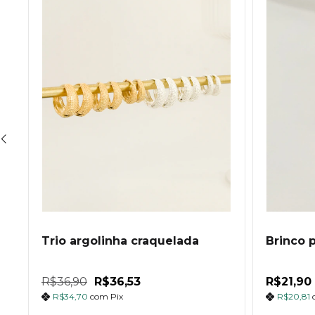
Trio argolinha craquelada
Brinco 
R$36,90
R$36,53
R$21,90
R$34,70
com
Pix
R$20,81