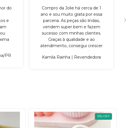
hor do
Compro da Jolie há cerca de 1
ano e sou muito grata por essa
cos e
parceria. As peças são lindas,
eram
vendem super bem e fazem
tou
sucesso com minhas clientes.
óxima
Graças à qualidade e ao
atendimento, consegui crescer
bastante na revenda.
iba/PR
Kamila Rainha | Revendedora
15
%
OFF