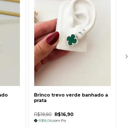
ado
Brinco trevo verde banhado a
B
prata
a
R$19,90
R$16,90
R
R$16,06
com
Pix