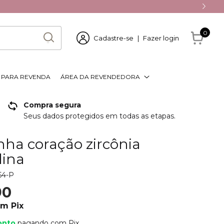
0
Cadastre-se
|
Fazer login
S PARA REVENDA
ÁREA DA REVENDEDORA
Compra segura
Seus dados protegidos em todas as etapas.
nha coração zircônia
lina
54-P
90
om
Pix
onto
pagando com Pix