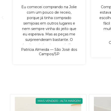
Eu comecei comprando na Jolie
Compr
com um pouco de receio,
estava
porque já tinha comprado
escolh
semijoias em outros lugares e
fáci
nem sempre vinha do jeito que
mui
eu esperava. Mas as peças me
surpreenderam bastante. O
C
banho veio bonito, com brilho,
Patrícia Almeida — São José dos
as peças chegaram bem
Campos/SP
embaladas e a seleção tinha
modelos que realmente são
fáceis de vender. Gostei
principalmente porque não
parece aquele produto frágil,
sabe? Dá para mostrar para a
cliente com mais confiança. Já
vendi boa parte do meu pedido
e pretendo fazer reposição em
M
MAIS VENDIDO • ALTA MARGEM
breve.