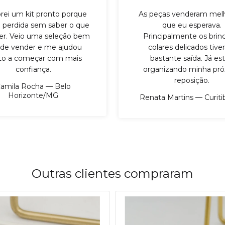
ei um kit pronto porque
As peças venderam mel
 perdida sem saber o que
que eu esperava.
er. Veio uma seleção bem
Principalmente os brin
l de vender e me ajudou
colares delicados tiv
to a começar com mais
bastante saída. Já es
confiança.
organizando minha pr
reposição.
amila Rocha — Belo
Horizonte/MG
Renata Martins — Curit
Outras clientes compraram