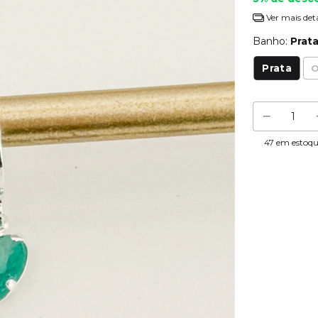
Ver mais det
Banho:
Prat
Prata
O
47
em estoq