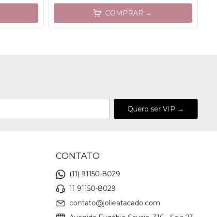
COMPRAR →
CONTATO
(11) 91150-8029
11 91150-8029
contato@jolieatacado.com