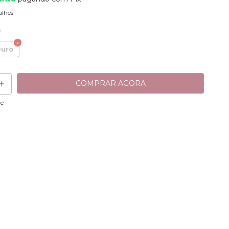
alhes
a
uro
ue