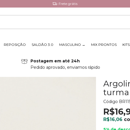
Frete grátis
REPOSIÇÃO
SALDÃO 3.0
MASCULINO →
MIX PRONTOS
KIT
Postagem em até 24h
Pedido aprovado, enviamos rápido
Argoli
turma
Código
BR11
R$16,
R$16,06
c
5% de desc