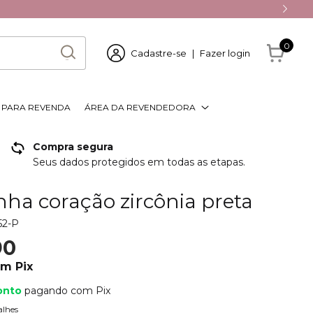
0
Cadastre-se
|
Fazer login
S PARA REVENDA
ÁREA DA REVENDEDORA
Compra segura
Seus dados protegidos em todas as etapas.
nha coração zircônia preta
52-P
90
om
Pix
onto
pagando com Pix
alhes