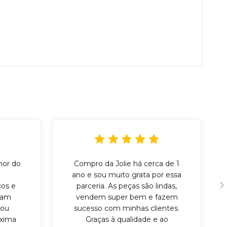
hor do
Compro da Jolie há cerca de 1
ano e sou muito grata por essa
cos e
parceria. As peças são lindas,
eram
vendem super bem e fazem
tou
sucesso com minhas clientes.
óxima
Graças à qualidade e ao