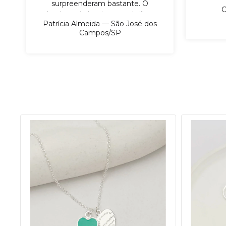
surpreenderam bastante. O
C
banho veio bonito, com brilho,
Patrícia Almeida — São José dos
as peças chegaram bem
Campos/SP
embaladas e a seleção tinha
modelos que realmente são
fáceis de vender. Gostei
principalmente porque não
parece aquele produto frágil,
sabe? Dá para mostrar para a
cliente com mais confiança. Já
vendi boa parte do meu pedido
e pretendo fazer reposição em
breve.