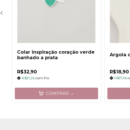
Colar inspiração coração verde
Argola 
banhado a prata
R$32,90
R$18,90
R$31,26
com
Pix
R$17,96
COMPRAR →