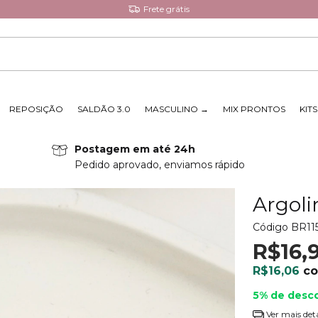
Frete grátis
REPOSIÇÃO
SALDÃO 3.0
MASCULINO →
MIX PRONTOS
KIT
Postagem em até 24h
Pedido aprovado, enviamos rápido
Argoli
Código
BR11
R$16,
R$16,06
c
5% de desc
Ver mais det