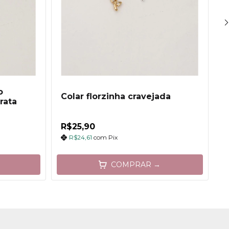
o
Colar florzinha cravejada
T
rata
R$25,90
R
R$24,61
com
Pix
COMPRAR →