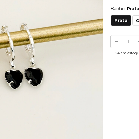
Banho:
Prat
Prata
O
24
em estoq