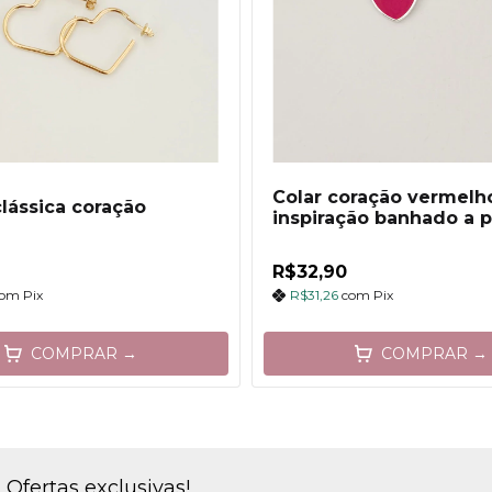
Colar coração vermelh
clássica coração
inspiração banhado a p
R$32,90
com
Pix
R$31,26
com
Pix
COMPRAR →
COMPRAR →
Ofertas exclusivas!