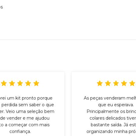
os
ei um kit pronto porque
As peças venderam mel
 perdida sem saber o que
que eu esperava.
er. Veio uma seleção bem
Principalmente os brin
l de vender e me ajudou
colares delicados tiv
to a começar com mais
bastante saída. Já es
confiança.
organizando minha pr