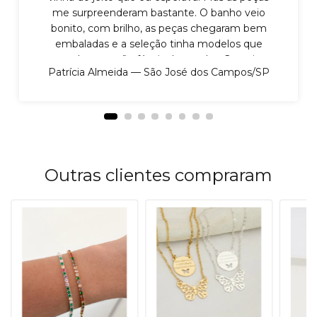
me surpreenderam bastante. O banho veio
bonito, com brilho, as peças chegaram bem
embaladas e a seleção tinha modelos que
realmente são fáceis de vender. Gostei
Patrícia Almeida — São José dos Campos/SP
principalmente porque não parece aquele
produto frágil, sabe? Dá para mostrar para a
cliente com mais confiança. Já vendi boa parte
do meu pedido e pretendo fazer reposição em
breve.
Outras clientes compraram