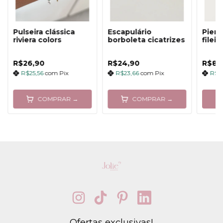
Pulseira clássica
Escapulário
Pierc
riviera colors
borboleta cicatrizes
fileir
R$26,90
R$24,90
R$8,
R$25,56
com
Pix
R$23,66
com
Pix
R$8
COMPRAR →
COMPRAR →
Ofertas exclusivas!